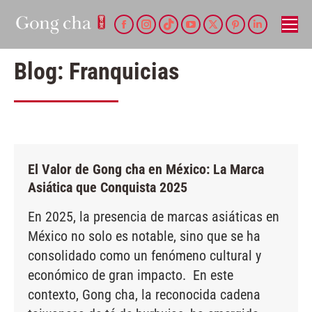
Facebook
Instagram
TikTok
YouTube
X
Pinterest
Linkedin
page
page
page
page
page
page
page
Blog: Franquicias
opens
opens
opens
opens
opens
opens
opens
in
in
in
in
in
in
in
new
new
new
new
new
new
new
window
window
window
window
window
window
window
El Valor de Gong cha en México: La Marca
Asiática que Conquista 2025
En 2025, la presencia de marcas asiáticas en
México no solo es notable, sino que se ha
consolidado como un fenómeno cultural y
económico de gran impacto. En este
contexto, Gong cha, la reconocida cadena