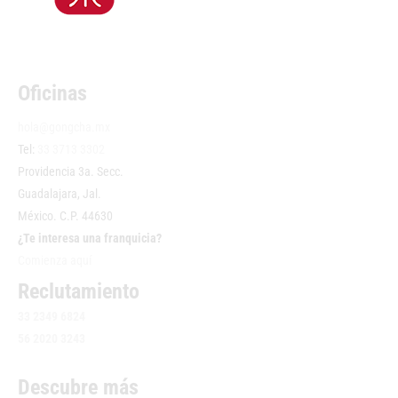
Oficinas
hola@gongcha.mx
Tel:
33 3713 3302
Providencia 3a. Secc.
Guadalajara, Jal.
México. C.P. 44630
¿Te interesa una franquicia?
Comienza aquí
Reclutamiento
33 2349 6824
56 2020 3243
Descubre más