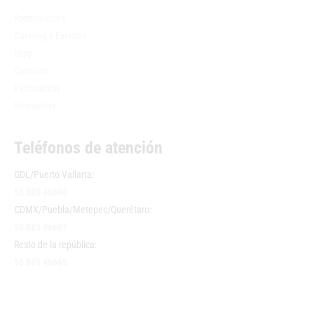
Promociones
Catering y Eventos
Blog
Contacto
Facturación
Newsletter
Teléfonos de atención
GDL/Puerto Vallarta:
55 885 46600
CDMX/Puebla/Metepec/Querétaro:
55 885 46661
Resto de la república:
55 885 46665