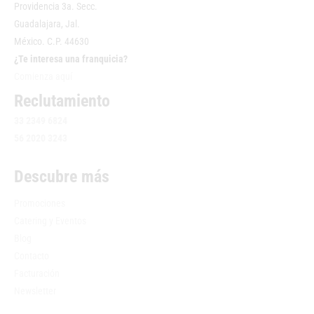
Providencia 3a. Secc.
Guadalajara, Jal.
México. C.P. 44630
¿Te interesa una franquicia?
Comienza aquí
Reclutamiento
33 2349 6824
56 2020 3243
Descubre más
Promociones
Catering y Eventos
Blog
Contacto
Facturación
Newsletter