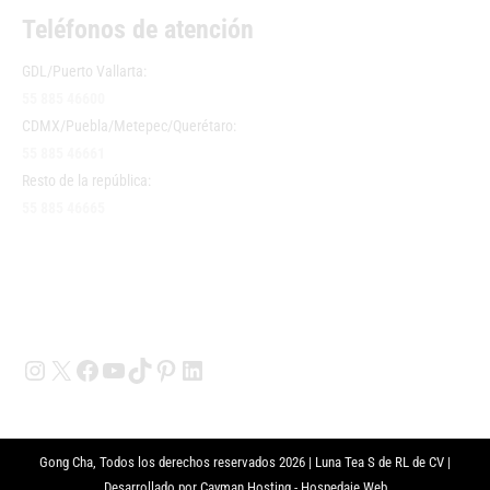
Teléfonos de atención
GDL/Puerto Vallarta:
55 885 46600
CDMX/Puebla/Metepec/Querétaro:
55 885 46661
Resto de la república:
55 885 46665
Instagram
X
Facebook
YouTube
TikTok
Pinterest
LinkedIn
Gong Cha, Todos los derechos reservados 2026 | Luna Tea S de RL de CV |
Desarrollado por
Cayman Hosting - Hospedaje Web