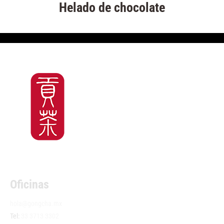
Helado de chocolate
Oficinas
hola@gongcha.mx
Tel:
33 3713 3302