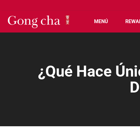
MENÚ
REWA
¿Qué Hace Úni
D