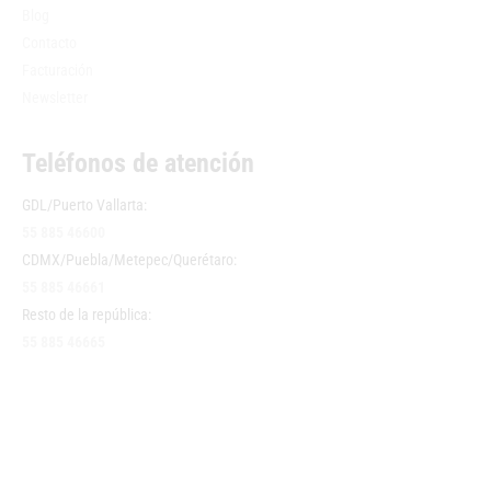
Blog
Contacto
Facturación
Newsletter
Teléfonos de atención
GDL/Puerto Vallarta:
55 885 46600
CDMX/Puebla/Metepec/Querétaro:
55 885 46661
Resto de la república:
55 885 46665