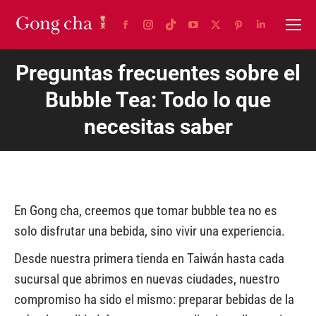
Facebook
Instagram
TikTok
YouTube
X
Pinterest
Linkedin
page
page
page
page
page
page
page
Preguntas frecuentes sobre el
opens
opens
opens
opens
opens
opens
opens
in
in
in
in
in
in
in
Bubble Tea: Todo lo que
new
new
new
new
new
new
new
necesitas saber
window
window
window
window
window
window
window
En Gong cha, creemos que tomar bubble tea no es
solo disfrutar una bebida, sino vivir una experiencia.
Desde nuestra primera tienda en Taiwán hasta cada
sucursal que abrimos en nuevas ciudades, nuestro
compromiso ha sido el mismo: preparar bebidas de la