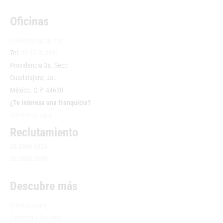
Oficinas
hola@gongcha.mx
Tel:
33 3713 3302
Providencia 3a. Secc.
Guadalajara, Jal.
México. C.P. 44630
¿Te interesa una franquicia?
Comienza aquí
Reclutamiento
33 2349 6824
56 2020 3243
Descubre más
Promociones
Catering y Eventos