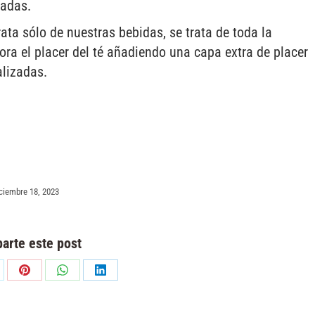
zadas.
ta sólo de nuestras bebidas, se trata de toda la
ra el placer del té añadiendo una capa extra de placer
lizadas.
ciembre 18, 2023
arte este post
are
Share
Share
Share
on
on
on