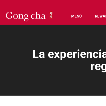
MENÚ
REWA
La experienci
re