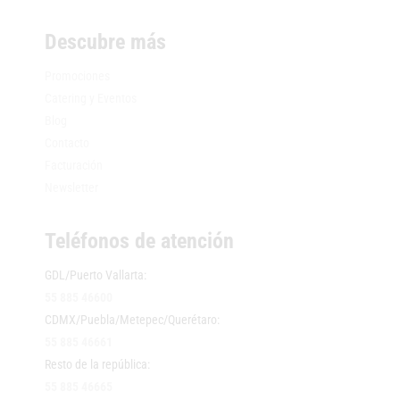
Pinterest
WhatsApp
LinkedIn
Descubre más
Promociones
Catering y Eventos
Blog
Contacto
Facturación
Newsletter
Teléfonos de atención
GDL/Puerto Vallarta:
55 885 46600
CDMX/Puebla/Metepec/Querétaro:
55 885 46661
Resto de la república:
55 885 46665