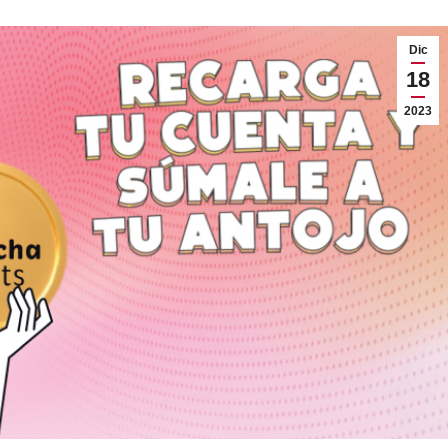
Dic
18
2023