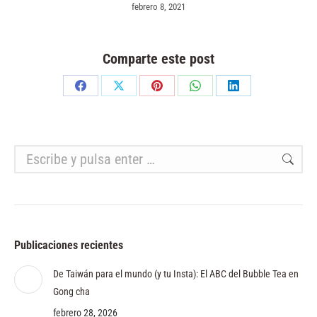
febrero 8, 2021
Comparte este post
Share
Share
Share
Share
Share
on
on
on
on
on
Facebook
X
Pinterest
WhatsApp
LinkedIn
Buscar:
Publicaciones recientes
De Taiwán para el mundo (y tu Insta): El ABC del Bubble Tea en
Gong cha
febrero 28, 2026