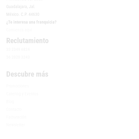
Guadalajara, Jal.
México. C.P. 44630
¿Te interesa una franquicia?
Comienza aquí
Reclutamiento
33 2349 6824
56 2020 3243
Descubre más
Promociones
Catering y Eventos
Blog
Contacto
Facturación
Newsletter