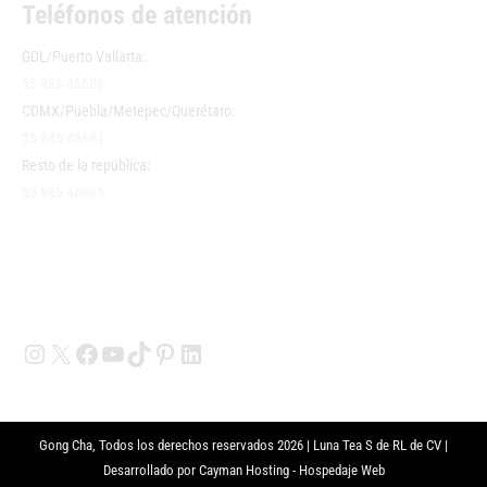
Teléfonos de atención
GDL/Puerto Vallarta:
55 885 46600
CDMX/Puebla/Metepec/Querétaro:
55 885 46661
Resto de la república:
55 885 46665
Instagram
X
Facebook
YouTube
TikTok
Pinterest
LinkedIn
Gong Cha, Todos los derechos reservados 2026 | Luna Tea S de RL de CV |
Desarrollado por
Cayman Hosting - Hospedaje Web