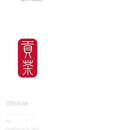
Oficinas
hola@gongcha.mx
Tel:
33 3713 3302
Providencia 3a. Secc.