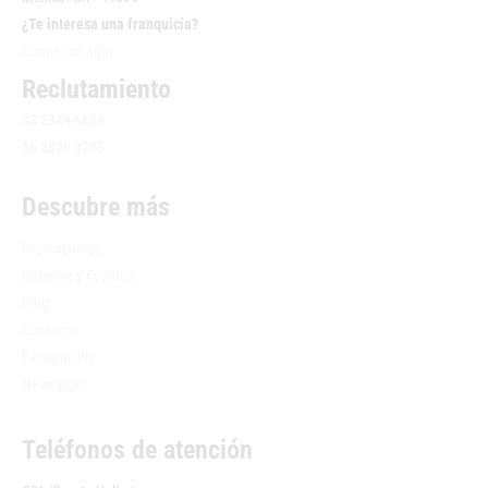
¿Te interesa una franquicia?
Comienza aquí
Reclutamiento
33 2349 6824
56 2020 3243
Descubre más
Promociones
Catering y Eventos
Blog
Contacto
Facturación
Newsletter
Teléfonos de atención