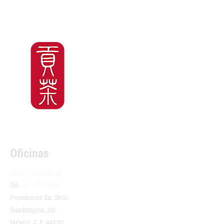
Oficinas
hola@gongcha.mx
Tel:
33 3713 3302
Providencia 3a. Secc.
Guadalajara, Jal.
México. C.P. 44630