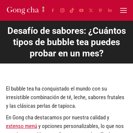
Facebook
Instagram
TikTok
YouTube
X
Pinterest
Linkedin
page
page
page
page
page
page
page
Desafío de sabores: ¿Cuántos
opens
opens
opens
opens
opens
opens
opens
in
in
in
in
in
in
in
tipos de bubble tea puedes
new
new
new
new
new
new
new
probar en un mes?
window
window
window
window
window
window
window
El bubble tea ha conquistado el mundo con su
irresistible combinación de té, leche, sabores frutales
y las clásicas perlas de tapioca.
En Gong cha destacamos por nuestra calidad y
extenso menú
y opciones personalizables, lo que nos