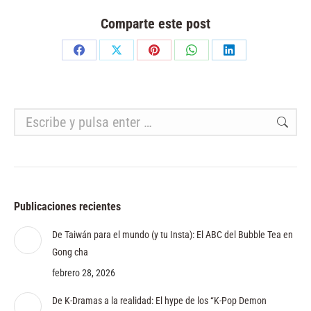
Comparte este post
Share
Share
Share
Share
Share
on
on
on
on
on
Facebook
X
Pinterest
WhatsApp
LinkedIn
Buscar:
Publicaciones recientes
De Taiwán para el mundo (y tu Insta): El ABC del Bubble Tea en
Gong cha
febrero 28, 2026
De K-Dramas a la realidad: El hype de los “K-Pop Demon